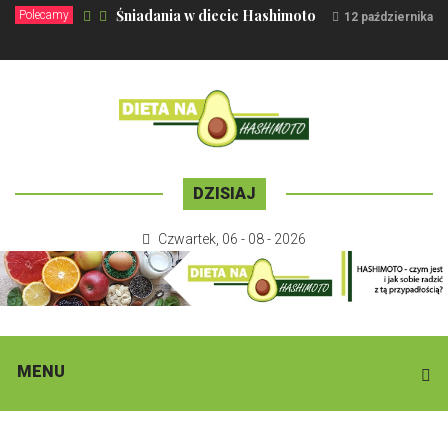
Śniadania w diecie Hashimoto
Polecamy
12 października 2
DZISIAJ
Czwartek
,
06 - 08 - 2026
MENU