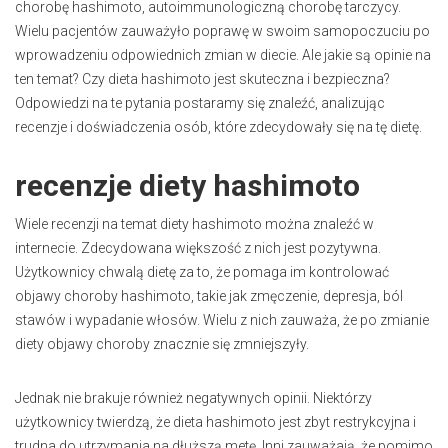
chorobę hashimoto, autoimmunologiczną chorobę tarczycy.
Wielu pacjentów zauważyło poprawę w swoim samopoczuciu po
wprowadzeniu odpowiednich zmian w diecie. Ale jakie są opinie na
ten temat? Czy dieta hashimoto jest skuteczna i bezpieczna?
Odpowiedzi na te pytania postaramy się znaleźć, analizując
recenzje i doświadczenia osób, które zdecydowały się na tę dietę.
recenzje diety hashimoto
Wiele recenzji na temat diety hashimoto można znaleźć w
internecie. Zdecydowana większość z nich jest pozytywna.
Użytkownicy chwalą dietę za to, że pomaga im kontrolować
objawy choroby hashimoto, takie jak zmęczenie, depresja, ból
stawów i wypadanie włosów. Wielu z nich zauważa, że po zmianie
diety objawy choroby znacznie się zmniejszyły.
Jednak nie brakuje również negatywnych opinii. Niektórzy
użytkownicy twierdzą, że dieta hashimoto jest zbyt restrykcyjna i
trudna do utrzymania na dłuższą metę. Inni zauważają, że pomimo