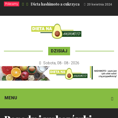
Dieta hashimoto a cukrzyca
Polecamy
20 kwietnia 2024
DZISIAJ
Sobota
,
08 - 08 - 2026
MENU