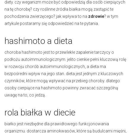
diety. czy weganizm może być odpowiedzią dla osób cierpiących
na tę chorobę? czy roślinne źródła białka mogą zastąpić te
pochodzenia zwierzęcego? jak wpływa to na
zdrowie
? w tym
artykule postaramy się odpowiedzieć na te pytania.
hashimoto a dieta
choroba hashimoto jest to przewlekłe zapalenie tarczycy o
podłożu autoimmunologicznym. jelito cienkie pełni kluczową rolę
w rozwoju chorób autoimmunologicznych, a dieta ma
bezpośredni wpływ na jego stan. dieta jest jednym z kluczowych
czynników, które mogą wpływać na przebieg choroby. dlatego
osoby cierpiące na hashimoto powinny zwracać szczególną
uwagę na to, co jedzą.
rola białka w diecie
białko jest niezbędne dla prawidłowego funkcjonowania
organizmu. dostarcza aminokwasów, które są budulcami mięśni,