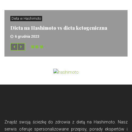
Dieta w Hashimoto
Dieta na Hashimoto vs dieta ketogeniczna
6 grudnia 2023
Znajdź swoją ścieżkę do zdrowia z dietą na Hashimoto. Nasz
serwis oferuje spersonalizowane przepisy, porady ekspertów i