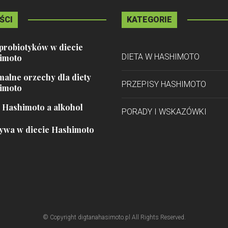
ŚCI
KATEGORIE
probiotyków w diecie
DIETA W HASHIMOTO
imoto
alne orzechy dla diety
PRZEPISY HASHIMOTO
imoto
 Hashimoto a alkohol
PORADY I WSKAZÓWKI
ywa w diecie Hashimoto
© Copyright digtanahasimoto.pl All Rights Reserved.