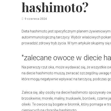
hashimoto?
9 czerwca 2024
Dieta hashimoto jest specyficznym planem żywieniowym
autoimmunologiczną tarczycy. Wybór właściwych pokarm
prowadzić zdrowy tryb życia. W tym artykule skupimy się
"zalecane owoce w diecie h
Na pierwszy rzut oka, może wydawać się, że wszystkie ow
na diecie hashimoto muszą zwracać szczególną uwagę na
które mogą negatywnie wpływać na tarczycę, podczas gd
Zaleca się, aby osoby na diecie hashimoto spożywały owoc
brzoskwinie, morele, maliny, truskawki, borówki, czarne ja
oliwki. Te owoce są bogate w błonnik, który pomaga w t
cierpiących na chorobę hashimoto.