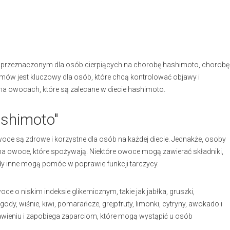
 przeznaczonym dla osób cierpiących na chorobę hashimoto, chorobę
ów jest kluczowy dla osób, które chcą kontrolować objawy i
 na owocach, które są zalecane w diecie hashimoto.
ashimoto"
oce są zdrowe i korzystne dla osób na każdej diecie. Jednakże, osoby
 owoce, które spożywają. Niektóre owoce mogą zawierać składniki,
y inne mogą pomóc w poprawie funkcji tarczycy.
e o niskim indeksie glikemicznym, takie jak jabłka, gruszki,
gody, wiśnie, kiwi, pomarańcze, grejpfruty, limonki, cytryny, awokado i
rawieniu i zapobiega zaparciom, które mogą wystąpić u osób