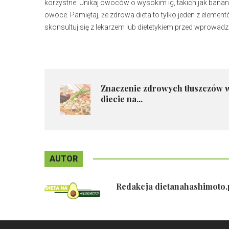
korzystne. Unikaj owoców o wysokim ig, takich jak banany
owoce. Pamiętaj, że zdrowa dieta to tylko jeden z ele
skonsultuj się z lekarzem lub dietetykiem przed wprowadz
Znaczenie zdrowych tłuszczów 
diecie na...
AUTOR
Redakcja dietanahashimoto.