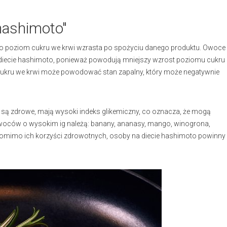
 hashimoto"
szybko poziom cukru we krwi wzrasta po spożyciu danego produktu. Owoce
a diecie hashimoto, ponieważ powodują mniejszy wzrost poziomu cukru
u cukru we krwi może powodować stan zapalny, który może negatywnie
 są zdrowe, mają wysoki indeks glikemiczny, co oznacza, że mogą
oców o wysokim ig należą: banany, ananasy, mango, winogrona,
o, pomimo ich korzyści zdrowotnych, osoby na diecie hashimoto powinny