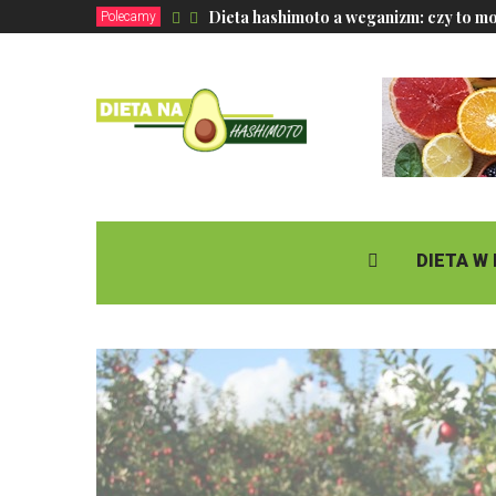
Dieta hashimoto a weganizm: czy to m
Polecamy
DIETA W