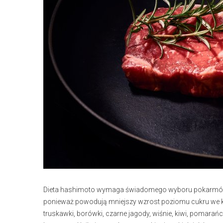
Dieta hashimoto wymaga świadomego wyboru pokarmów, 
ponieważ powodują mniejszy wzrost poziomu cukru we krwi
truskawki, borówki, czarne jagody, wiśnie, kiwi, pomarańcz