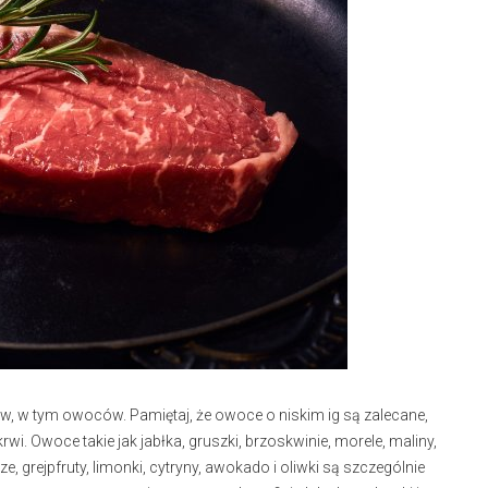
w tym owoców. Pamiętaj, że owoce o niskim ig są zalecane,
. Owoce takie jak jabłka, gruszki, brzoskwinie, morele, maliny,
e, grejpfruty, limonki, cytryny, awokado i oliwki są szczególnie