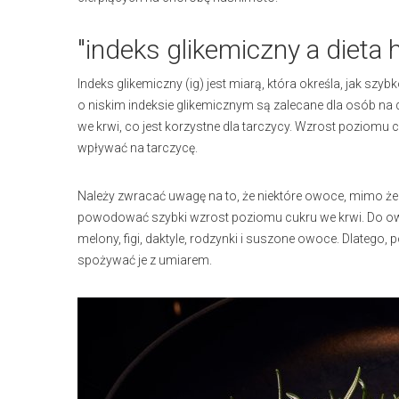
"indeks glikemiczny a dieta
Indeks glikemiczny (ig) jest miarą, która określa, jak 
o niskim indeksie glikemicznym są zalecane dla osób n
we krwi, co jest korzystne dla tarczycy. Wzrost poziom
wpływać na tarczycę.
Należy zwracać uwagę na to, że niektóre owoce, mimo że
powodować szybki wzrost poziomu cukru we krwi. Do ow
melony, figi, daktyle, rodzynki i suszone owoce. Dlateg
spożywać je z umiarem.