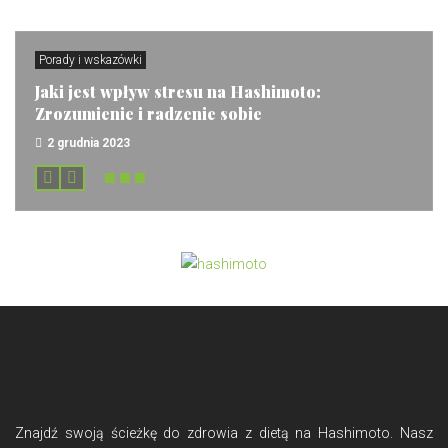
Porady i wskazówki
Jaki jest wpływ stresu na Hashimoto:
Zrozumienie i radzenie sobie
2 grudnia 2023
Znajdź swoją ścieżkę do zdrowia z dietą na Hashimoto. Nasz